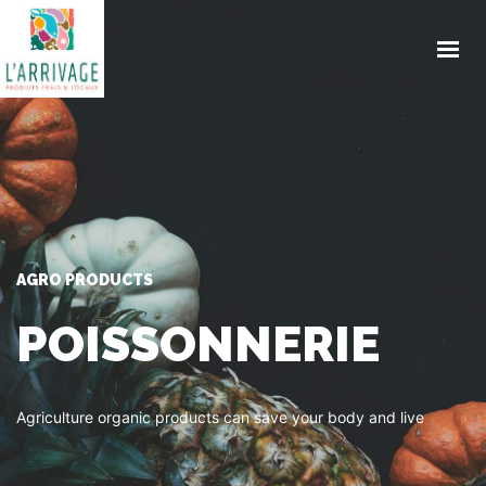
ACCUEIL
ENGAGEMENTS
PRODUITS
TRAITEUR
CONTACT
ACTUALITES
AGRO PRODUCTS
COMMANDE EN LIGNE
POISSONNERIE
Agriculture organic products can save your body and live
GET IN TOUCH