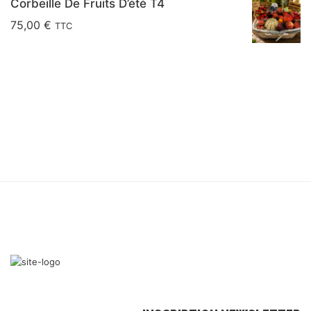
Corbeille De Fruits D’été T4
75,00
€
TTC