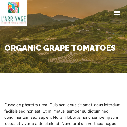
ACCUEIL
ENGAGEMENTS
PRODUITS
TRAITEUR
ORGANIC GRAPE TOMATOES
CONTACT
ACTUALITES
COMMANDE EN LIGNE
Fusce ac pharetra urna. Duis non lacus sit amet lacus interdum
facilisis sed non est. Ut mi metus, semper eu dictum nec,
condimentum sed sapien. Nullam lobortis nunc semper ipsum
luctus ut viverra ante eleifend. Nunc pretium velit sed augue
GET IN TOUCH