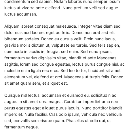
condimentum sed sapien. Nullam lobortis nunc semper ipsum
luctus ut viverra ante eleifend. Nunc pretium velit sed augue
luctus accumsan.
Aliquam laoreet consequat malesuada. Integer vitae diam sed
dolor euismod laoreet eget ac felis. Donec non erat sed elit
bibendum sodales. Donec eu cursus velit. Proin nunc lacus,
gravida mollis dictum ut, vulputate eu turpis. Sed felis sapien,
commodo in iaculis in, feugiat sed enim. Sed nunc ipsum,
fermentum varius dignissim vitae, blandit et ante.Maecenas
sagittis, lorem sed congue egestas, lectus purus congue nisl, ac
molestie enim ligula nec eros. Sed leo tortor, tincidunt sit amet
elementum vel, eleifend at orci. Maecenas ut turpis felis. Donec
sit amet quam sem, et aliquet est.
Quisque nisl lectus, accumsan et euismod eu, sollicitudin ac
augue. In sit amet urna magna. Curabitur imperdiet urna nec
purus egestas eget aliquet purus iaculis. Nunc porttitor blandit
imperdiet. Nulla facilisi. Cras odio ipsum, vehicula nec vehicula
sed, convallis scelerisque quam. Phasellus ut odio dui, ut
fermentum neque.