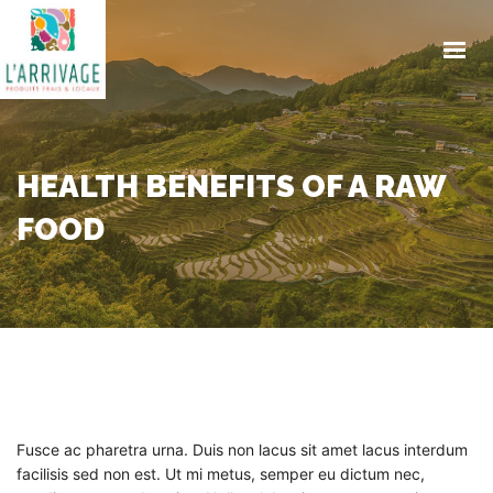
ACCUEIL
ENGAGEMENTS
PRODUITS
TRAITEUR
HEALTH BENEFITS OF A RAW
CONTACT
FOOD
ACTUALITES
COMMANDE EN LIGNE
Fusce ac pharetra urna. Duis non lacus sit amet lacus interdum
facilisis sed non est. Ut mi metus, semper eu dictum nec,
GET IN TOUCH