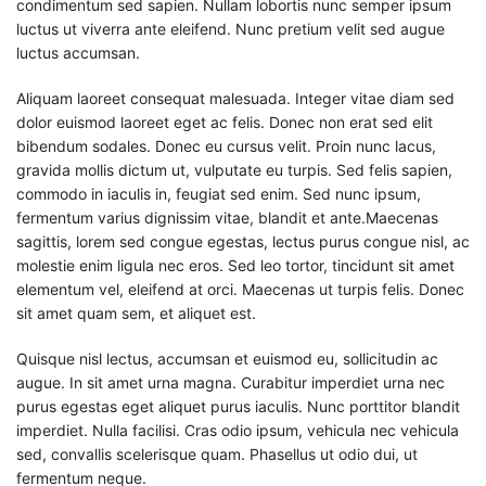
condimentum sed sapien. Nullam lobortis nunc semper ipsum
luctus ut viverra ante eleifend. Nunc pretium velit sed augue
luctus accumsan.
Aliquam laoreet consequat malesuada. Integer vitae diam sed
dolor euismod laoreet eget ac felis. Donec non erat sed elit
bibendum sodales. Donec eu cursus velit. Proin nunc lacus,
gravida mollis dictum ut, vulputate eu turpis. Sed felis sapien,
commodo in iaculis in, feugiat sed enim. Sed nunc ipsum,
fermentum varius dignissim vitae, blandit et ante.Maecenas
sagittis, lorem sed congue egestas, lectus purus congue nisl, ac
molestie enim ligula nec eros. Sed leo tortor, tincidunt sit amet
elementum vel, eleifend at orci. Maecenas ut turpis felis. Donec
sit amet quam sem, et aliquet est.
Quisque nisl lectus, accumsan et euismod eu, sollicitudin ac
augue. In sit amet urna magna. Curabitur imperdiet urna nec
purus egestas eget aliquet purus iaculis. Nunc porttitor blandit
imperdiet. Nulla facilisi. Cras odio ipsum, vehicula nec vehicula
sed, convallis scelerisque quam. Phasellus ut odio dui, ut
fermentum neque.