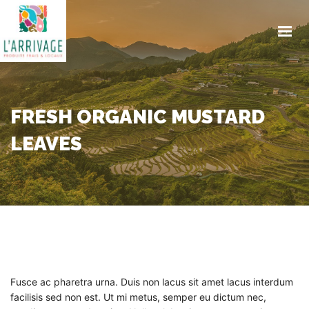
ACCUEIL
ENGAGEMENTS
PRODUITS
TRAITEUR
FRESH ORGANIC MUSTARD
CONTACT
LEAVES
ACTUALITES
COMMANDE EN LIGNE
Fusce ac pharetra urna. Duis non lacus sit amet lacus interdum
facilisis sed non est. Ut mi metus, semper eu dictum nec,
GET IN TOUCH