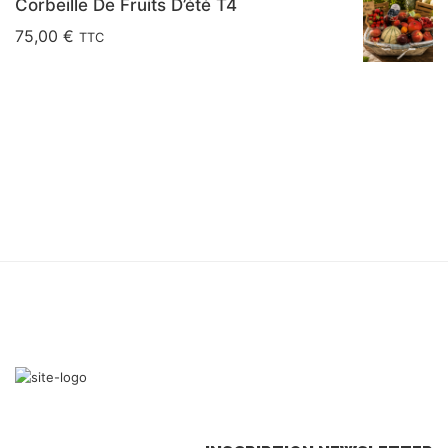
Corbeille De Fruits D’été T4
75,00
€
TTC