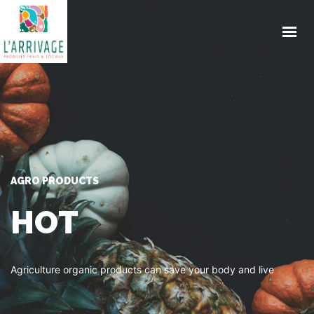
ACCUEIL
ENGAGEMENTS
PRODUITS
TRAITEUR
CONTACT
ACTUALITES
AGRO PRODUCTS
COMMANDE EN LIGNE
HOT
Agriculture organic products can save your body and live
GET IN TOUCH