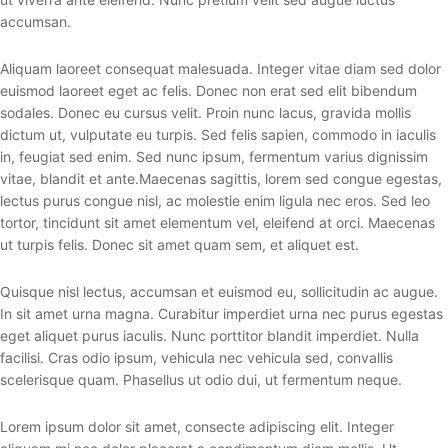
accumsan.
Aliquam laoreet consequat malesuada. Integer vitae diam sed dolor
euismod laoreet eget ac felis. Donec non erat sed elit bibendum
sodales. Donec eu cursus velit. Proin nunc lacus, gravida mollis
dictum ut, vulputate eu turpis. Sed felis sapien, commodo in iaculis
in, feugiat sed enim. Sed nunc ipsum, fermentum varius dignissim
vitae, blandit et ante.Maecenas sagittis, lorem sed congue egestas,
lectus purus congue nisl, ac molestie enim ligula nec eros. Sed leo
tortor, tincidunt sit amet elementum vel, eleifend at orci. Maecenas
ut turpis felis. Donec sit amet quam sem, et aliquet est.
Quisque nisl lectus, accumsan et euismod eu, sollicitudin ac augue.
In sit amet urna magna. Curabitur imperdiet urna nec purus egestas
eget aliquet purus iaculis. Nunc porttitor blandit imperdiet. Nulla
facilisi. Cras odio ipsum, vehicula nec vehicula sed, convallis
scelerisque quam. Phasellus ut odio dui, ut fermentum neque.
Lorem ipsum dolor sit amet, consecte adipiscing elit. Integer