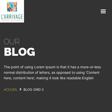
ACCUEIL
ENGAGEMENTS
PRODUITS
OUR
TRAITEUR
BLOG
CONTACT
ACTUALITES
The point of using Lorem Ipsum is that it has a more-or-less
COMMANDE EN LIGNE
normal distribution of letters, as opposed to using 'Content
here, content here', making it look like readable English
ACCUEIL
BLOG GRID 2
GET IN TOUCH