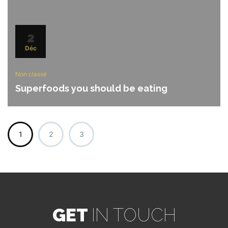
2
Déc
Non classé
Superfoods you should be eating
1
2
3
GET
IN TOUCH