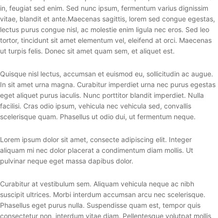
in, feugiat sed enim. Sed nunc ipsum, fermentum varius dignissim
vitae, blandit et ante.Maecenas sagittis, lorem sed congue egestas,
lectus purus congue nisl, ac molestie enim ligula nec eros. Sed leo
tortor, tincidunt sit amet elementum vel, eleifend at orci. Maecenas
ut turpis felis. Donec sit amet quam sem, et aliquet est.
Quisque nisl lectus, accumsan et euismod eu, sollicitudin ac augue.
In sit amet urna magna. Curabitur imperdiet urna nec purus egestas
eget aliquet purus iaculis. Nunc porttitor blandit imperdiet. Nulla
facilisi. Cras odio ipsum, vehicula nec vehicula sed, convallis
scelerisque quam. Phasellus ut odio dui, ut fermentum neque.
Lorem ipsum dolor sit amet, consecte adipiscing elit. Integer
aliquam mi nec dolor placerat a condimentum diam mollis. Ut
pulvinar neque eget massa dapibus dolor.
Curabitur at vestibulum sem. Aliquam vehicula neque ac nibh
suscipit ultrices. Morbi interdum accumsan arcu nec scelerisque.
Phasellus eget purus nulla. Suspendisse quam est, tempor quis
consectetur non, interdum vitae diam. Pellentesque volutpat mollis