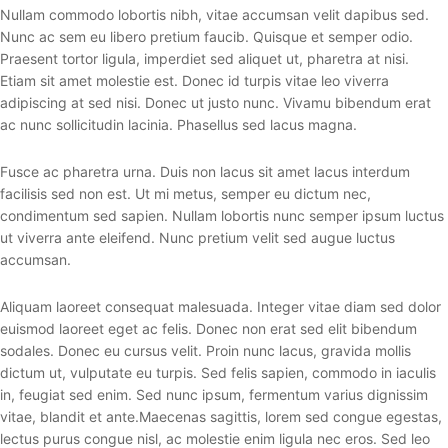
Nullam commodo lobortis nibh, vitae accumsan velit dapibus sed.
Nunc ac sem eu libero pretium faucib. Quisque et semper odio.
Praesent tortor ligula, imperdiet sed aliquet ut, pharetra at nisi.
Etiam sit amet molestie est. Donec id turpis vitae leo viverra
adipiscing at sed nisi. Donec ut justo nunc. Vivamu bibendum erat
ac nunc sollicitudin lacinia. Phasellus sed lacus magna.
Fusce ac pharetra urna. Duis non lacus sit amet lacus interdum
facilisis sed non est. Ut mi metus, semper eu dictum nec,
condimentum sed sapien. Nullam lobortis nunc semper ipsum luctus
ut viverra ante eleifend. Nunc pretium velit sed augue luctus
accumsan.
Aliquam laoreet consequat malesuada. Integer vitae diam sed dolor
euismod laoreet eget ac felis. Donec non erat sed elit bibendum
sodales. Donec eu cursus velit. Proin nunc lacus, gravida mollis
dictum ut, vulputate eu turpis. Sed felis sapien, commodo in iaculis
in, feugiat sed enim. Sed nunc ipsum, fermentum varius dignissim
vitae, blandit et ante.Maecenas sagittis, lorem sed congue egestas,
lectus purus congue nisl, ac molestie enim ligula nec eros. Sed leo