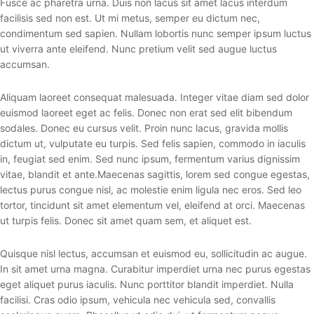
Fusce ac pharetra urna. Duis non lacus sit amet lacus interdum
facilisis sed non est. Ut mi metus, semper eu dictum nec,
condimentum sed sapien. Nullam lobortis nunc semper ipsum luctus
ut viverra ante eleifend. Nunc pretium velit sed augue luctus
accumsan.
Aliquam laoreet consequat malesuada. Integer vitae diam sed dolor
euismod laoreet eget ac felis. Donec non erat sed elit bibendum
sodales. Donec eu cursus velit. Proin nunc lacus, gravida mollis
dictum ut, vulputate eu turpis. Sed felis sapien, commodo in iaculis
in, feugiat sed enim. Sed nunc ipsum, fermentum varius dignissim
vitae, blandit et ante.Maecenas sagittis, lorem sed congue egestas,
lectus purus congue nisl, ac molestie enim ligula nec eros. Sed leo
tortor, tincidunt sit amet elementum vel, eleifend at orci. Maecenas
ut turpis felis. Donec sit amet quam sem, et aliquet est.
Quisque nisl lectus, accumsan et euismod eu, sollicitudin ac augue.
In sit amet urna magna. Curabitur imperdiet urna nec purus egestas
eget aliquet purus iaculis. Nunc porttitor blandit imperdiet. Nulla
facilisi. Cras odio ipsum, vehicula nec vehicula sed, convallis