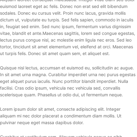
euismod laoreet eget ac felis. Donec non erat sed elit bibendum
sodales. Donec eu cursus velit. Proin nunc lacus, gravida mollis
dictum ut, vulputate eu turpis. Sed felis sapien, commodo in iaculis
in, feugiat sed enim. Sed nunc ipsum, fermentum varius dignissim
vitae, blandit et ante.Maecenas sagittis, lorem sed congue egestas,
lectus purus congue nisl, ac molestie enim ligula nec eros. Sed leo
tortor, tincidunt sit amet elementum vel, eleifend at orci. Maecenas
ut turpis felis. Donec sit amet quam sem, et aliquet est.
Quisque nisl lectus, accumsan et euismod eu, sollicitudin ac augue.
In sit amet urna magna. Curabitur imperdiet urna nec purus egestas
eget aliquet purus iaculis. Nunc porttitor blandit imperdiet. Nulla
facilisi. Cras odio ipsum, vehicula nec vehicula sed, convallis
scelerisque quam. Phasellus ut odio dui, ut fermentum neque.
Lorem ipsum dolor sit amet, consecte adipiscing elit. Integer
aliquam mi nec dolor placerat a condimentum diam mollis. Ut
pulvinar neque eget massa dapibus dolor.
Curabitur at vestibulum sem. Aliquam vehicula neque ac nibh